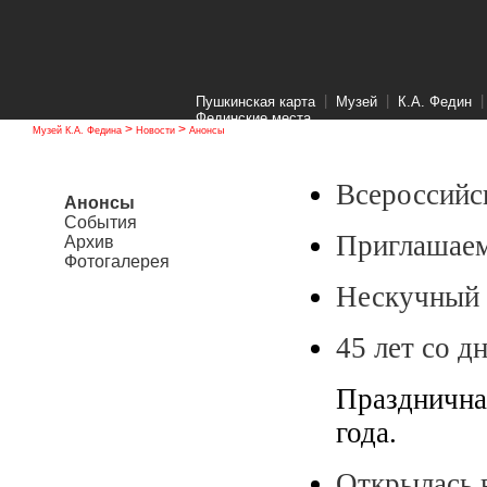
|
|
Пушкинская карта
Музей
К.А. Федин
Фединские места
>
>
Музей К.А. Федина
Новости
Анонсы
Всероссийс
Анонсы
События
Приглашаем
Архив
Фотогалерея
Нескучный д
45 лет со д
Празднична
года.
Открылась 