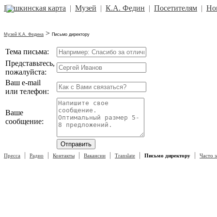
Пушкинская карта
|
Музей
|
К.А. Федин
|
Посетителям
|
Но
>
Музей К.А. Федина
Письмо директору
Тема письма:
Представьтесь,
пожалуйста:
Ваш e-mail
или телефон:
Ваше
сообщение:
|
|
|
|
|
|
Пресса
Радио
Контакты
Вакансии
Translate
Письмо директору
Часто 