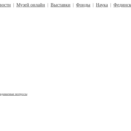
вости
|
Музей онлайн
|
Выставки
|
Фонды
|
Наука
|
Фединск
задаваемые вопросы