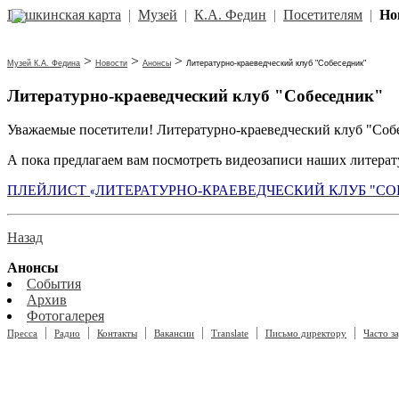
Пушкинская карта
|
Музей
|
К.А. Федин
|
Посетителям
|
Но
>
>
>
Музей К.А. Федина
Новости
Анонсы
Литературно-краеведческий клуб "Собеседник"
Литературно-краеведческий клуб "Собеседник"
Уважаемые посетители! Литературно-краеведческий клуб "Собе
А пока предлагаем вам посмотреть видеозаписи наших литературн
ПЛЕЙЛИСТ
ЛИТЕРАТУРНО-КРАЕВЕДЧЕСКИЙ КЛУБ "СО
«
Назад
Анонсы
События
Архив
Фотогалерея
|
|
|
|
|
|
Пресса
Радио
Контакты
Вакансии
Translate
Письмо директору
Часто з