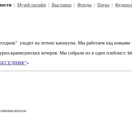
вости
|
Музей онлайн
|
Выставки
|
Фонды
|
Наука
|
Фединск
седник" уходит на летние каникулы. Мы работаем над новыми те
о-краеведческих вечеров. Мы собрали их в один плейлист: https:
БЕСЕДНИК"
»
адаваемые вопросы