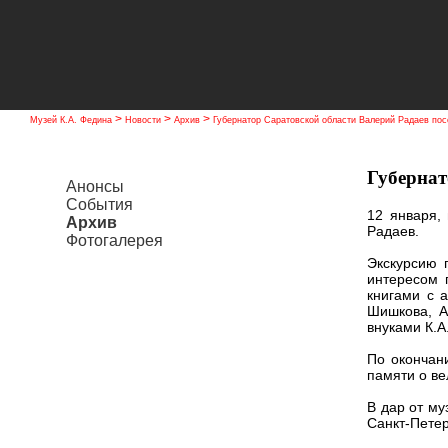
>
>
>
Музей К.А. Федина
Новости
Архив
Губернатор Саратовской области Валерий Радаев пос
Губернат
Анонсы
События
12 января,
Архив
Радаев.
Фотогалерея
Экскурсию 
интересом 
книгами с 
Шишкова, А
внуками К.А
По окончани
памяти о ве
В дар от му
Санкт-Петер