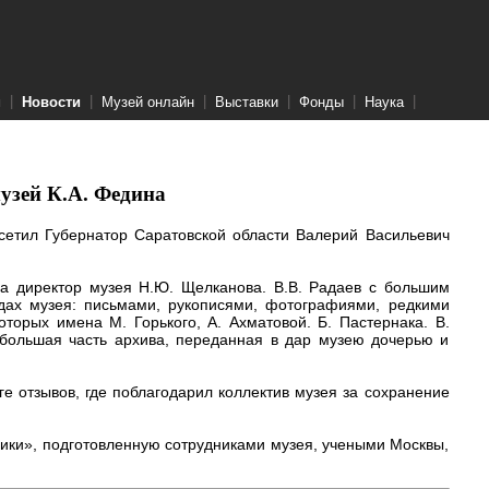
|
|
|
|
|
|
м
Новости
Музей онлайн
Выставки
Фонды
Наука
узей К.А. Федина
сетил Губернатор Саратовской области Валерий Васильевич
ла директор музея Н.Ю. Щелканова. В.В. Радаев с большим
ах музея: письмами, рукописями, фотографиями, редкими
торых имена М. Горького, А. Ахматовой. Б. Пастернака. В.
небольшая часть архива, переданная в дар музею дочерью и
е отзывов, где поблагодарил коллектив музея за сохранение
ники», подготовленную сотрудниками музея, учеными Москвы,