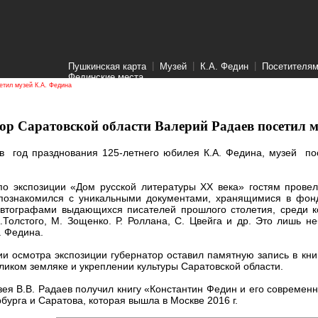
|
|
|
Пушкинская карта
Музей
К.А. Федин
Посетителя
Фединские места
етил музей К.А. Федина
ор Саратовской области Валерий Радаев посетил м
 в год празднования 125-летнего юбилея К.А. Федина, музей по
по экспозиции «Дом русской литературы ХХ века» гостям прове
познакомился с уникальными документами, хранящимися в фонд
автографами выдающихся писателей прошлого столетия, среди ко
.Толстого, М. Зощенко. Р. Роллана, С. Цвейга и др. Это лишь 
. Федина.
и осмотра экспозиции губернатор оставил памятную запись в книг
ликом земляке и укреплении культуры Саратовской области.
зея В.В. Радаев получил книгу «Константин Федин и его современ
бурга и Саратова, которая вышла в Москве 2016 г.