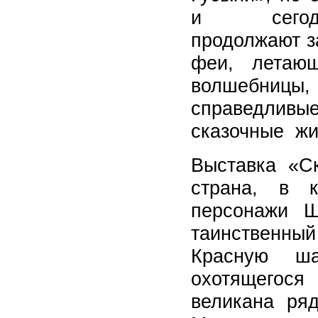
и сегод
продолжают з
феи, летающ
волшебницы,
справедливы
сказочные жи
Выставка «Ск
страна, в к
персонажи Ш
таинственный
Красную ша
охотящегося
великана ря