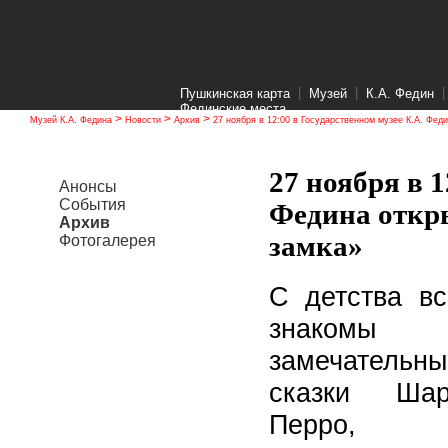
|
|
Пушкинская карта
Музей
К.А. Федин
Фединские места
>
>
>
Музей К.А. Федина
Новости
Архив
27 ноября в 12:00 в Государственном музее К.А. Фед
27 ноября в 1
Анонсы
События
Федина откр
Архив
замка»
Фотогалерея
С детства в
знакомы
замечательны
сказки Шар
Перро,