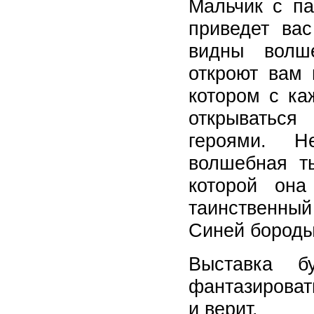
Мальчик с па
приведет вас
видны волш
откроют вам 
котором с ка
открываться
героями. Н
волшебная т
которой она
таинственный
Синей бороды
Выставка б
фантазировать
и верит.