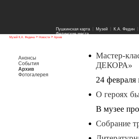
|
|
Пушкинская карта
Музей
К.А. Федин
Фединские места
>
>
Музей К.А. Федина
Новости
Архив
Мастер-кла
Анонсы
ДЕКОРА»
События
Архив
Фотогалерея
24 февраля 
О героях бы
В музее пр
Собрание т
Литературн